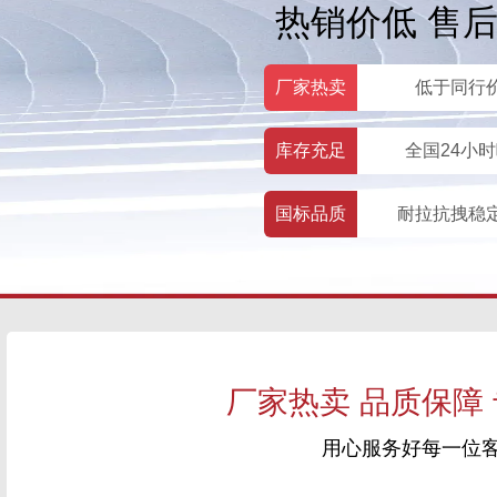
热销价低 售
厂家热卖
低于同行
库存充足
全国24小
国标品质
耐拉抗拽稳
厂家热卖 品质保障
用心服务好每一位