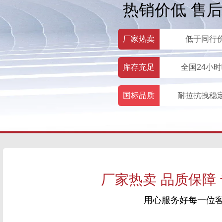
热销价低 售
厂家热卖
低于同行
库存充足
全国24小
国标品质
耐拉抗拽稳
厂家热卖 品质保障
用心服务好每一位