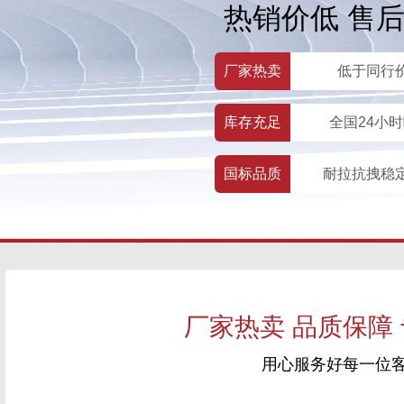
热销价低 售
厂家热卖
低于同行
库存充足
全国24小
国标品质
耐拉抗拽稳
厂家热卖 品质保障
用心服务好每一位