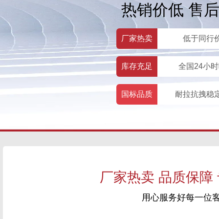
热销价低 售
厂家热卖
低于同行
库存充足
全国24小
国标品质
耐拉抗拽稳
厂家热卖 品质保障
用心服务好每一位