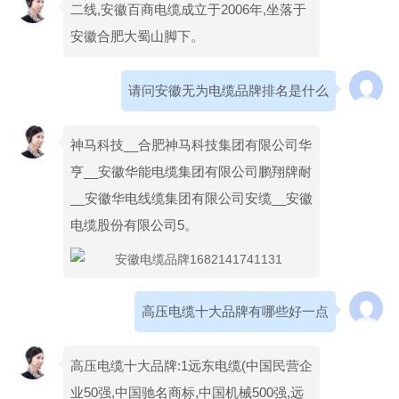
二线,安徽百商电缆成立于2006年,坐落于
安徽合肥大蜀山脚下。
请问安徽无为电缆品牌排名是什么
神马科技__合肥神马科技集团有限公司华
亨__安徽华能电缆集团有限公司鹏翔牌耐
__安徽华电线缆集团有限公司安缆__安徽
电缆股份有限公司5。
高压电缆十大品牌有哪些好一点
高压电缆十大品牌:1远东电缆(中国民营企
业50强,中国驰名商标,中国机械500强,远