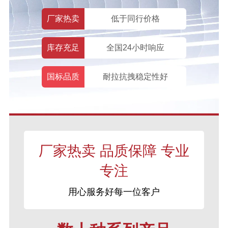
厂家热卖
低于同行价格
库存充足
全国24小时响应
国标品质
耐拉抗拽稳定性好
厂家热卖 品质保障 专业
专注
用心服务好每一位客户