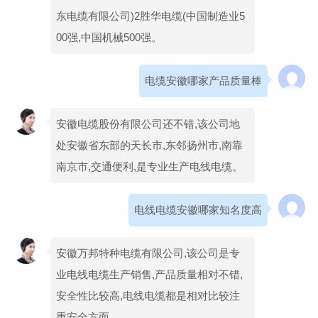
东电缆有限公司)2胜华电缆(中国制造业5
00强,中国机械500强。
电缆安徽哪家产品质量棒
安徽电缆股份有限公司还不错,该公司地
处安徽省东部的天长市,东邻扬州市,南靠
南京市,交通便利,是专业生产电线电缆。
电线电缆安徽哪家知名度高
安徽万邦特种电缆有限公司,该公司是专
业电线电缆生产销售,产品质量相对不错,
安全性比较高,电线电缆都是相对比较注
重安全方面。