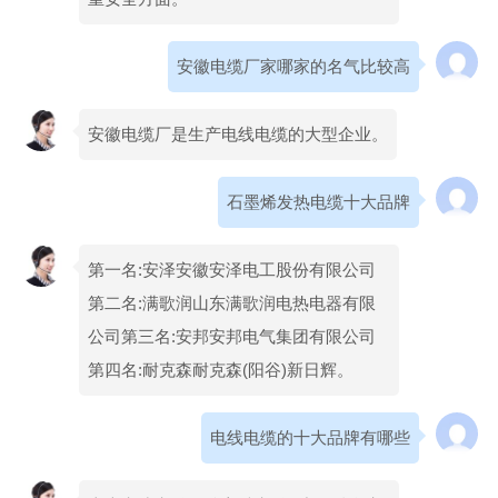
安徽电缆厂家哪家的名气比较高
安徽电缆厂是生产电线电缆的大型企业。
石墨烯发热电缆十大品牌
第一名:安泽安徽安泽电工股份有限公司
第二名:满歌润山东满歌润电热电器有限
公司第三名:安邦安邦电气集团有限公司
第四名:耐克森耐克森(阳谷)新日辉。
电线电缆的十大品牌有哪些