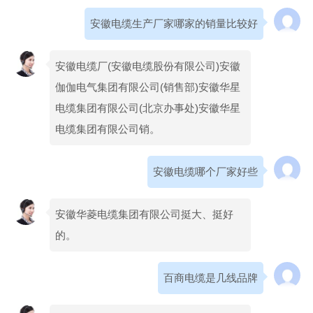
安徽电缆生产厂家哪家的销量比较好
安徽电缆厂(安徽电缆股份有限公司)安徽
伽伽电气集团有限公司(销售部)安徽华星
电缆集团有限公司(北京办事处)安徽华星
电缆集团有限公司销。
安徽电缆哪个厂家好些
安徽华菱电缆集团有限公司挺大、挺好
的。
百商电缆是几线品牌