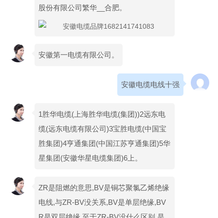
股份有限公司繁华__合肥。
安徽第一电缆有限公司。
安徽电缆电线十强
1胜华电缆(上海胜华电缆(集团))2远东电
缆(远东电缆有限公司)3宝胜电缆(中国宝
胜集团)4亨通集团(中国江苏亨通集团)5华
星集团(安徽华星电缆集团)6上。
ZR是阻燃的意思,BV是铜芯聚氯乙烯绝缘
电线,与ZR-BV没关系,BV是单层绝缘,BV
R是双层绝缘,至于ZR-BV没什么区别,是