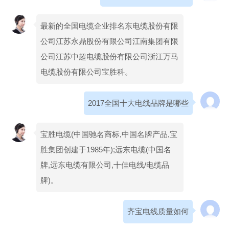
最新的全国电缆企业排名东电缆股份有限
公司江苏永鼎股份有限公司江南集团有限
公司江苏中超电缆股份有限公司浙江万马
电缆股份有限公司宝胜科。
2017全国十大电线品牌是哪些
宝胜电缆(中国驰名商标,中国名牌产品,宝
胜集团创建于1985年);远东电缆(中国名
牌,远东电缆有限公司,十佳电线/电缆品
牌)。
齐宝电线质量如何