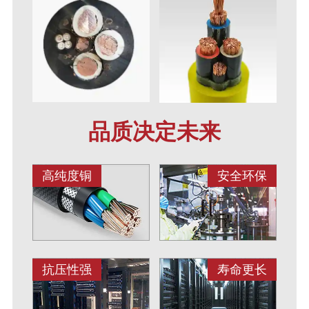
品质决定未来
高纯度铜
安全环保
抗压性强
寿命更长